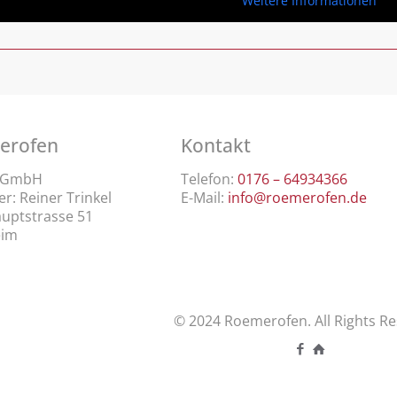
Weitere Informationen
erofen
Kontakt
l GmbH
Telefon:
0176 – 64934366
r: Reiner Trinkel
E-Mail:
info@roemerofen.de
uptstrasse 51
eim
© 2024 Roemerofen. All Rights Re