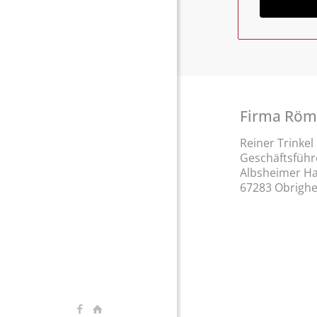
Firma Röm
Reiner Trinke
Geschäftsführe
Albsheimer Ha
67283 Obrigh